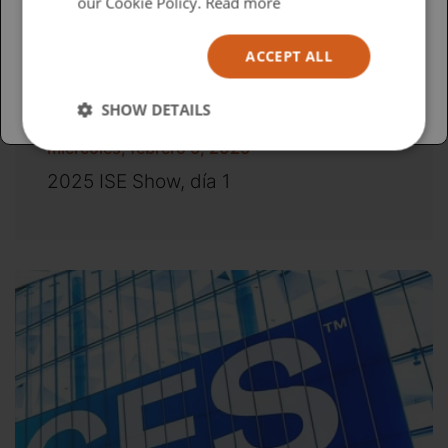
USA
our Cookie Policy.
Read more
Español
ACCEPT ALL
Australia
SHOW DETAILS
miércoles, febrero 5, 2025
2025 ISE Show, día 1