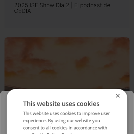
2025 ISE Show Día 2 | El podcast de
CEDIA
×
This website uses cookies
Please select your region/language
This website uses cookies to improve user
experience. By using our website you
British
consent to all cookies in accordance with