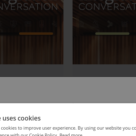
s, junio 12, 2026
viernes, junio 12, 2026
OLED a
Un nuevo enf
roLED:
del debate so
 select your region/language
lorando la
el hogar
va frontera del
inteligente
e uses cookies
eo
 cookies to improve user experience. By using our website you co
ance with our Cookie Policy.
Read more