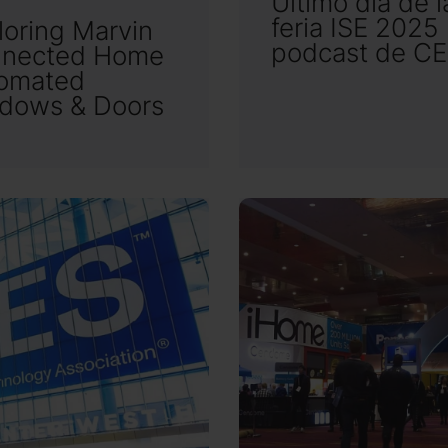
Último día de l
feria ISE 2025 |
loring Marvin
podcast de C
nected Home
omated
dows & Doors