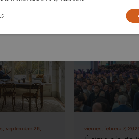
l
LS
ia
s, septiembre 26,
viernes, febrero 7, 202