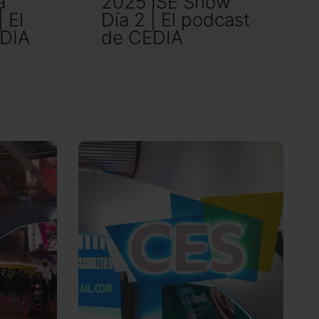
a
2025 ISE Show
 El
Día 2 | El podcast
EDIA
de CEDIA