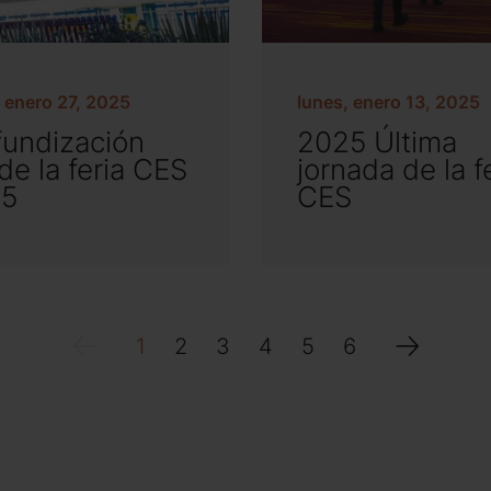
 enero 27, 2025
lunes, enero 13, 2025
fundización
2025 Última
de la feria CES
jornada de la f
5
CES
1
2
3
4
5
6