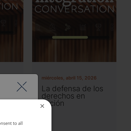
miércoles, abril 15, 2026
oque
La defensa de los
bre
derechos en
acción
×
nsent to all