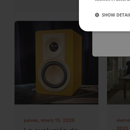
Españo
SHOW DETAI
Austral
jueves, enero 15, 2026
vierne
2025