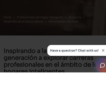
Home
Profesionales del hogar inteligente
Abogacía
Desarrollo de la fuerza laboral
Herramientas NextGen
Inspirando a la próxima
generación a explorar carreras
profesionales en el ámbito de los
hogares inteligentes
El nuevo CEDIA NextGen: Smart Home Career Toolkit
(Kit de herramientas para carreras profesionales en el
ámbito de los hogares inteligentes) está dirigido a los
empleadores del sector que estén interesados en
atraer a nuevos talentos potenciales y en aumentar la