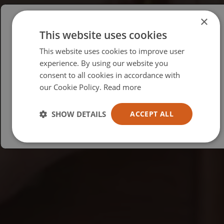
×
This website uses cookies
Please select your region/language
This website uses cookies to improve user
British
experience. By using our website you
consent to all cookies in accordance with
USA
our Cookie Policy.
Read more
Español
Australia
SHOW DETAILS
ACCEPT ALL