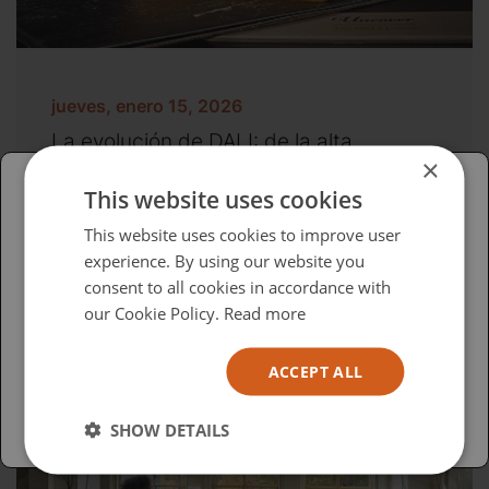
jueves, enero 15, 2026
La evolución de DALI: de la alta
fidelidad a la instalación personalizada
×
This website uses cookies
Please select your region/language
This website uses cookies to improve user
experience. By using our website you
British
consent to all cookies in accordance with
USA
our Cookie Policy.
Read more
Español
ACCEPT ALL
Australia
SHOW DETAILS