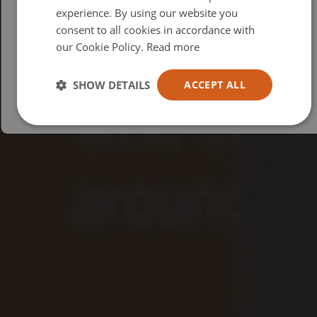
British
experience. By using our website you
consent to all cookies in accordance with
USA
our Cookie Policy.
Read more
Español
Australia
SHOW DETAILS
ACCEPT ALL