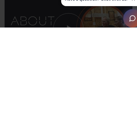
Somos CEDIA
CEDIA® es la Association for Smart Home
Professionals™. Fundada en 1989, CEDIA sigue
basándose en los principios de defensa, conexión y
educación. A nivel mundial, CEDIA defiende los
derechos de los integradores de tecnología en los
organismos gubernamentales, reúne a profesionales de