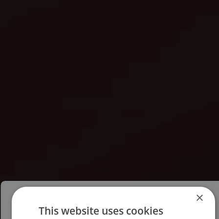
×
This website uses cookies
Please select your region/language