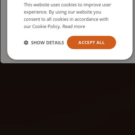
This website uses cookies to improve user
British
experience. By using our website you
consent to all cookies in accordance with
USA
our Cookie Policy.
Read more
Español
Australia
SHOW DETAILS
ACCEPT ALL