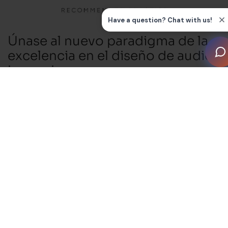
Únase al nuevo paradigma de la
excelencia en el diseño de audio
inmersivo
El lanzamiento de CEDIA RP22, la nueva práctica
recomendada para el diseño de audio inmersivo, marca
un cambio importante en la forma en que se define y
se ofrece el rendimiento del sistema. RP22 sustituye
las etiquetas subjetivas como «bueno, mejor, óptimo»
por un marco estructurado y transparente basado en
cuatro niveles de rendimiento claramente definidos.
Por primera vez, los integradores, fabricantes y
clientes pueden consultar un conjunto compartido de
métricas basadas en la ingeniería para evaluar la
calidad de un sistema de audio.