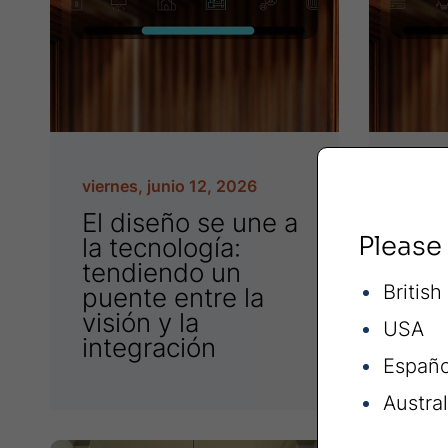
viernes, junio 12, 2026
vierne
El diseño se une a
De 
Please
la tecnología:
Mic
tendiendo un
exp
British
puente entre la
nue
visión y la
víd
USA
integración
Españo
Austral