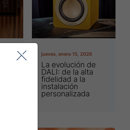
26
jueves, enero 15, 2026
los
La evolución de
DALI: de la alta
fidelidad a la
instalación
personalizada