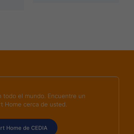
 todo el mundo. Encuentre un
rt Home cerca de usted.
art Home de CEDIA