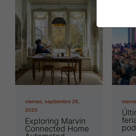
viernes, septiembre 26,
vierne
2025
Últi
feri
Exploring Marvin
pod
Connected Home