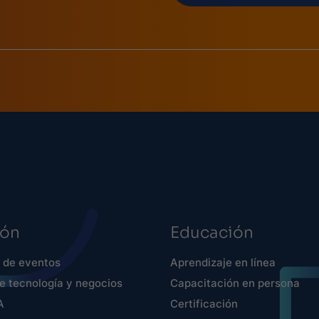
ión
Educación
 de eventos
Aprendizaje en línea
 tecnología y negocios
Capacitación en persona
A
Certificación