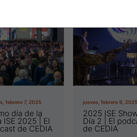
s, febrero 7, 2025
jueves, febrero 6, 202
mo día de la
2025 ISE Sho
a ISE 2025 | El
Día 2 | El podc
cast de CEDIA
de CEDIA