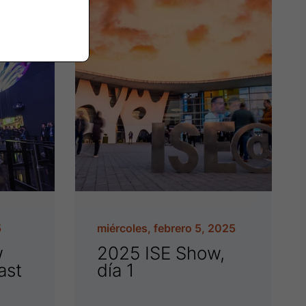
5
miércoles, febrero 5, 2025
w
2025 ISE Show,
ast
día 1