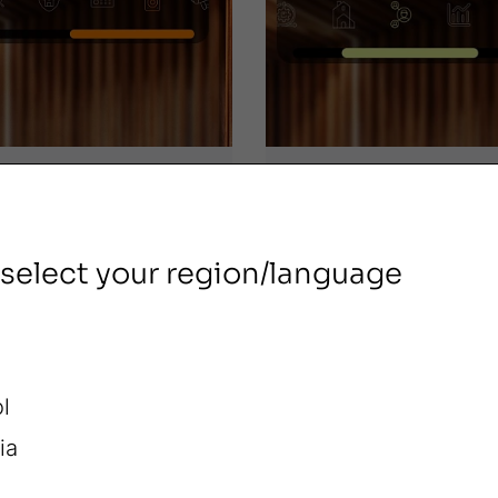
s, junio 12, 2026
miércoles, abril 15, 20
OLED a
La defensa de 
 select your region/language
roLED:
derechos en
lorando la
acción
va frontera del
eo
l
ia