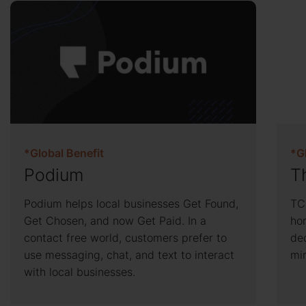
*Global Benefit
*G
Podium
T
Podium helps local businesses Get Found,
TC
Get Chosen, and now Get Paid. In a
ho
contact free world, customers prefer to
de
use messaging, chat, and text to interact
mi
with local businesses.