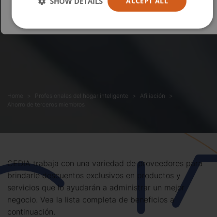
SHOW DETAILS
ACCEPT ALL
Home
Profesionales del hogar inteligente
Afiliación
Ahorro de terceros miembros
CEDIA trabaja con una variedad de proveedores para
brindarle descuentos exclusivos en productos y
servicios que lo ayudarán a administrar un mejor
negocio. Vea la lista completa de beneficios a
continuación.