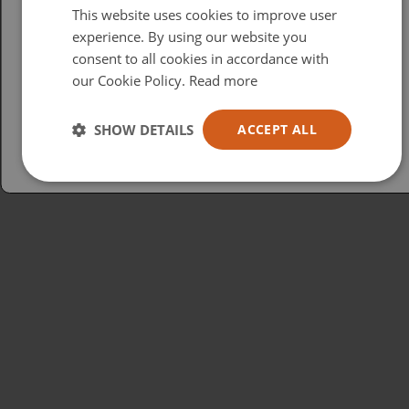
This website uses cookies to improve user
British
experience. By using our website you
consent to all cookies in accordance with
USA
our Cookie Policy.
Read more
Español
Australia
SHOW DETAILS
ACCEPT ALL