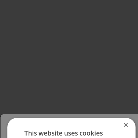
×
This website uses cookies
Please select your region/language