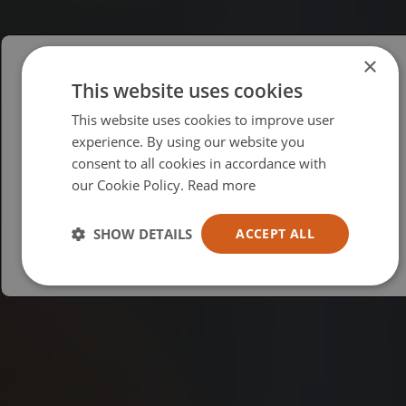
×
This website uses cookies
Please select your region/language
This website uses cookies to improve user
British
experience. By using our website you
consent to all cookies in accordance with
USA
our Cookie Policy.
Read more
Español
Australia
SHOW DETAILS
ACCEPT ALL