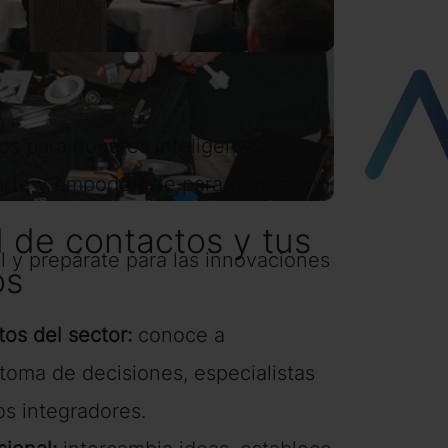
s para hogares inteligentes.
rarte y empoderarte para tu próximo
d de contactos y tus
l y prepárate para las innovaciones
os
os del sector:
conoce a
toma de decisiones, especialistas
os integradores.