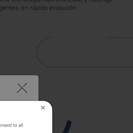
gentes, en rápida evolución.
×
nsent to all