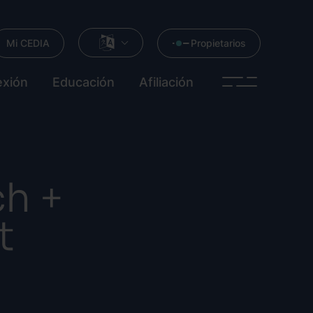
Mi CEDIA
Propietarios
xión
Educación
Afiliación
ch +
t