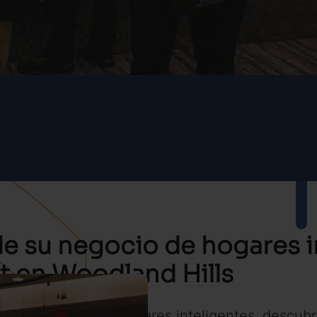
de su negocio de hogares i
t en Woodland Hills
 del sector de los hogares inteligentes, descu