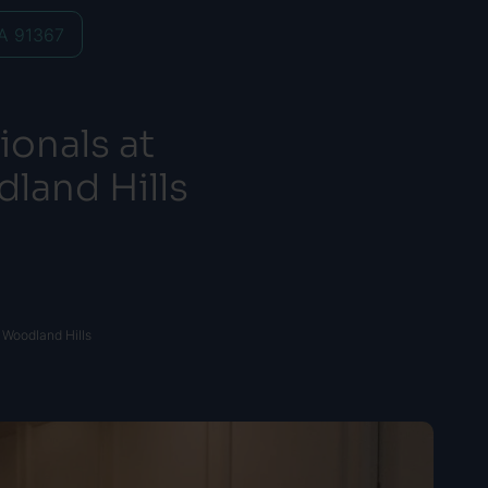
CA 91367
onals at
land Hills
Woodland Hills