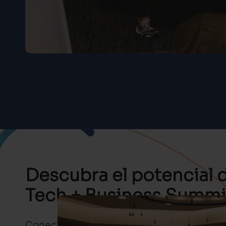
Descubra el potencial 
Tech + Business Summi
Conecte con los principales profesionales