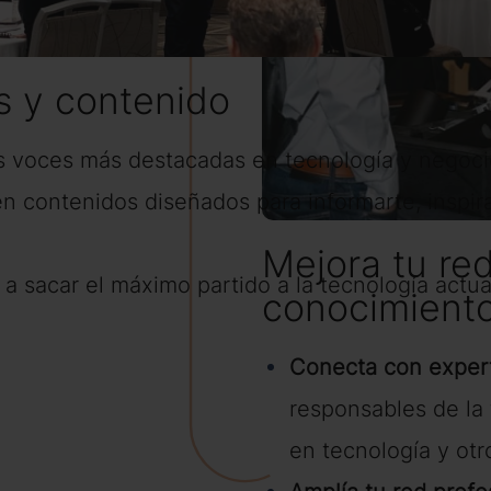
 y contenido
s voces más destacadas en tecnología y negocio
en contenidos diseñados para informarte, inspi
Mejora tu re
a sacar el máximo partido a la tecnología actua
conocimient
Conecta con expert
responsables de la 
en tecnología y otr