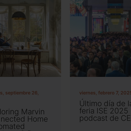
s, septiembre 26,
viernes, febrero 7, 202
Último día de l
feria ISE 2025 |
loring Marvin
podcast de C
nected Home
omated