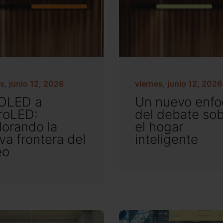
s, junio 12, 2026
viernes, junio 12, 2026
OLED a
Un nuevo enf
roLED:
del debate so
lorando la
el hogar
va frontera del
inteligente
eo