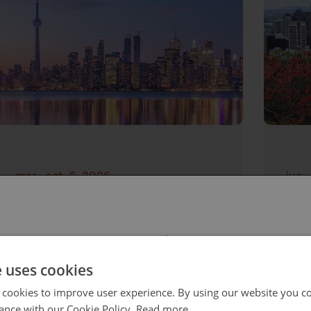
mar., oct. 6, 2026
jue.
Toronto
Mo
 select your region/language
e uses cookies
 cookies to improve user experience. By using our website you co
ance with our Cookie Policy.
Read more