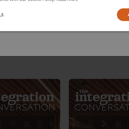
l
LS
ia