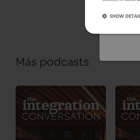
Españo
SHOW DETAI
Austral
Más podcasts