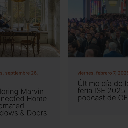
s, septiembre 26,
viernes, febrero 7, 202
Último día de l
feria ISE 2025 |
loring Marvin
podcast de C
nected Home
omated
dows & Doors