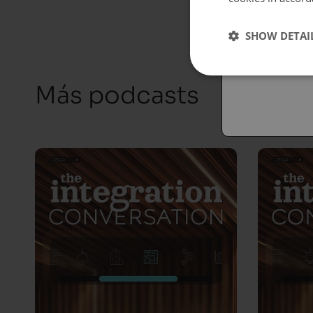
Españo
SHOW DETAI
Austral
Más podcasts