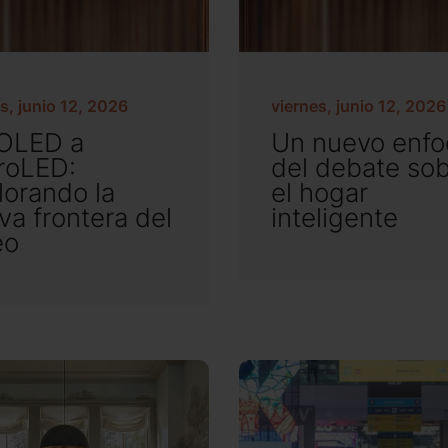
s, junio 12, 2026
viernes, junio 12, 2026
OLED a
Un nuevo enf
roLED:
del debate so
lorando la
el hogar
va frontera del
inteligente
eo