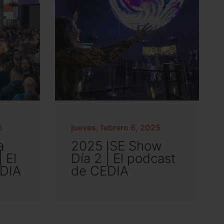
5
jueves, febrero 6, 2025
a
2025 ISE Show
 El
Día 2 | El podcast
EDIA
de CEDIA