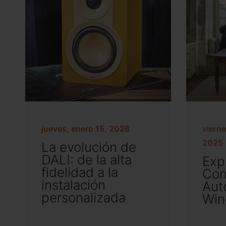
jueves, enero 15, 2026
vierne
2025
La evolución de
DALI: de la alta
Exp
fidelidad a la
Con
instalación
Aut
personalizada
Win