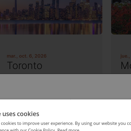
mar., oct. 6, 2026
jue.
Toronto
Mo
 select your region/language
e uses cookies
 cookies to improve user experience. By using our website you co
ance with our Cookie Policy.
Read more