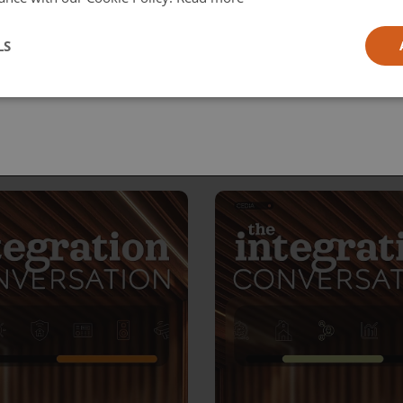
l
LS
ia