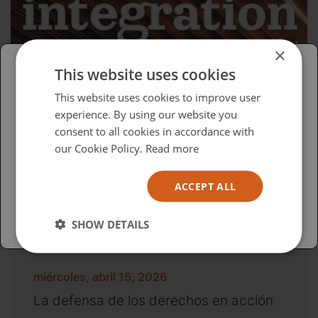
×
This website uses cookies
Please select your region/language
This website uses cookies to improve user
experience. By using our website you
British
consent to all cookies in accordance with
USA
our Cookie Policy.
Read more
Español
ACCEPT ALL
Australia
SHOW DETAILS
miércoles, abril 15, 2026
La defensa de los derechos en acción