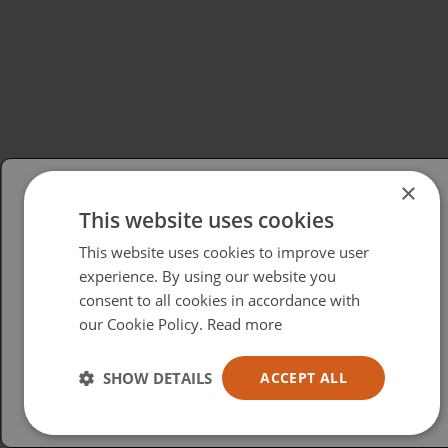
×
This website uses cookies
Please select your region/language
This website uses cookies to improve user
British
experience. By using our website you
consent to all cookies in accordance with
USA
our Cookie Policy.
Read more
Español
Australia
SHOW DETAILS
ACCEPT ALL