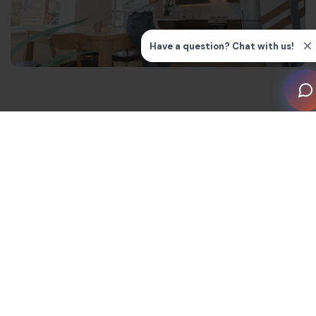
La complejidad oculta de los
hogares inteligentes y por qué es
importante el mantenimiento
Los hogares inteligentes implican múltiples sistemas
integrados, incluyendo
iluminación
, audiovisuales (AV)
y calefacción, ventilación y aire acondicionado (HVAC).