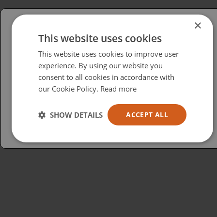
×
This website uses cookies
Please select your region/language
This website uses cookies to improve user
British
experience. By using our website you
consent to all cookies in accordance with
USA
our Cookie Policy.
Read more
Español
Australia
SHOW DETAILS
ACCEPT ALL