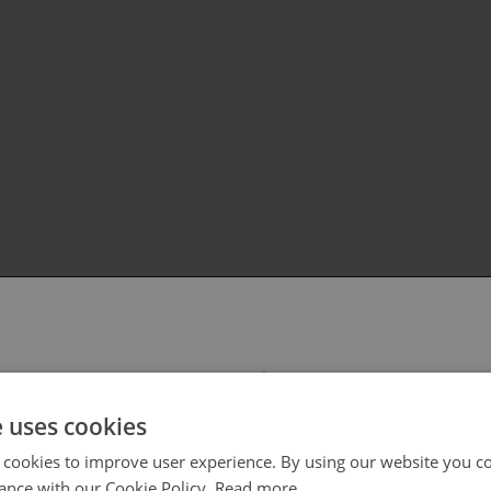
 select your region/language
e uses cookies
 cookies to improve user experience. By using our website you co
ance with our Cookie Policy.
Read more