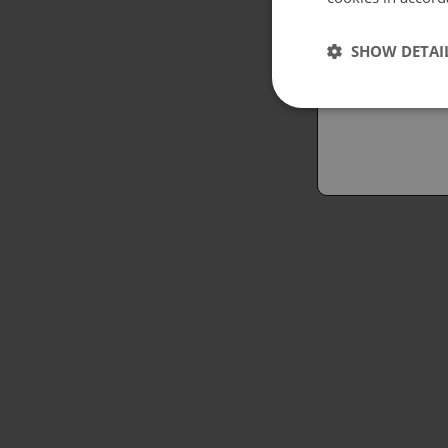
Españo
SHOW DETAI
Austral