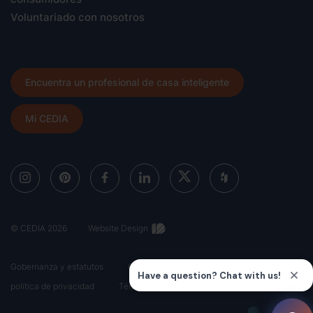
Voluntariado con nosotros
Encuentra un profesional de casa inteligente
Mi CEDIA
© CEDIA 2026
Website Design
Gobernanza y estatutos
Código ético
política de privacidad
Términos y condiciones
Mapa del sitio