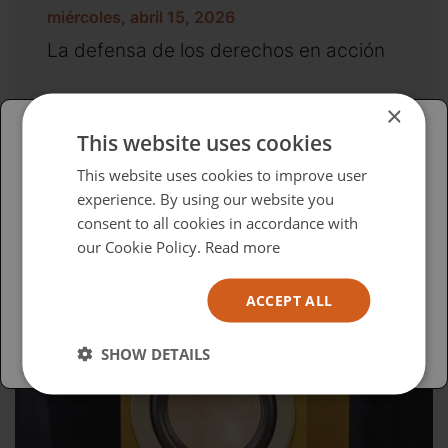
miércoles, abril 15, 2026
La defensa de los derechos en acción
×
This website uses cookies
Please select your region/language
This website uses cookies to improve user
experience. By using our website you
British
consent to all cookies in accordance with
USA
our Cookie Policy.
Read more
Español
ACCEPT ALL
Australia
SHOW DETAILS