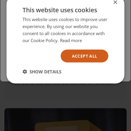
×
This website uses cookies
Please select your region/language
This website uses cookies to improve user
experience. By using our website you
British
consent to all cookies in accordance with
USA
our Cookie Policy.
Read more
Español
ACCEPT ALL
Australia
SHOW DETAILS
miércoles, abril 15, 2026
La defensa de los derechos en acción