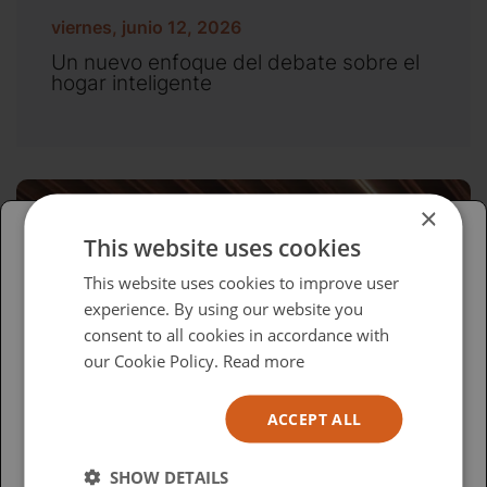
viernes, junio 12, 2026
Un nuevo enfoque del debate sobre el
hogar inteligente
×
This website uses cookies
Please select your region/language
This website uses cookies to improve user
experience. By using our website you
British
consent to all cookies in accordance with
USA
our Cookie Policy.
Read more
Español
ACCEPT ALL
Australia
SHOW DETAILS