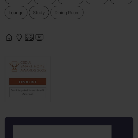
Lounge
Study
Dining Room