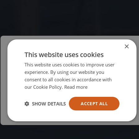
×
This website uses cookies
Please select your region/language
This website uses cookies to improve user
British
experience. By using our website you
consent to all cookies in accordance with
USA
our Cookie Policy.
Read more
Español
Australia
SHOW DETAILS
ACCEPT ALL