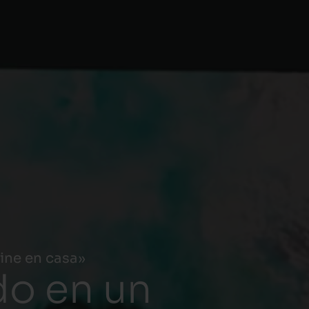
cine en casa»
do en un