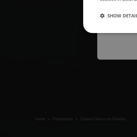
Españo
SHOW DETAI
Austral
Home
Propietarios
Cinema Genius en Ginebra