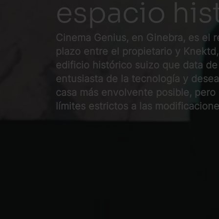
espacio his
Cinema Genius, en Ginebra, es el r
plazo entre el propietario y Knektd
edificio histórico suizo que data de
entusiasta de la tecnología y desea
casa más envolvente posible, pero e
límites estrictos a las modificacion