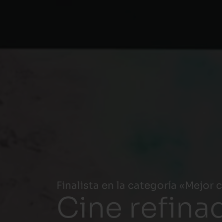
Finalista en la categoría «Mejor 
Cine refina