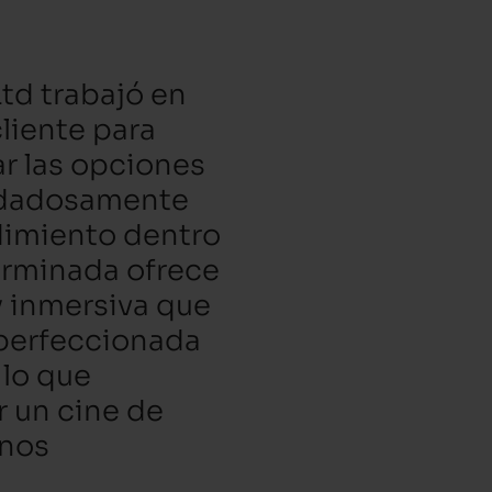
td trabajó en
liente para
ar las opciones
uidadosamente
dimiento dentro
terminada ofrece
 inmersiva que
 perfeccionada
 lo que
 un cine de
rnos