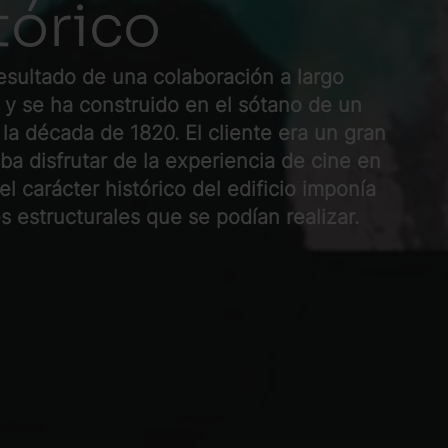
tórico
esultado de una colaboración a largo
, y se ha construido en el sótano de un
 la década de 1820. El cliente era un gran
ba disfrutar de la experiencia de cine en
l carácter histórico del edificio imponía
es estructurales que se podían realizar.