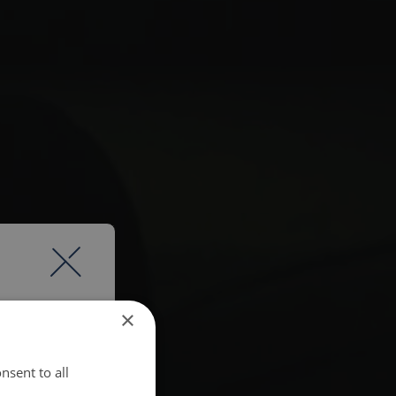
×
nsent to all