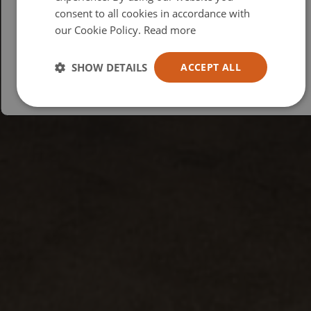
consent to all cookies in accordance with
USA
our Cookie Policy.
Read more
Español
Australia
SHOW DETAILS
ACCEPT ALL