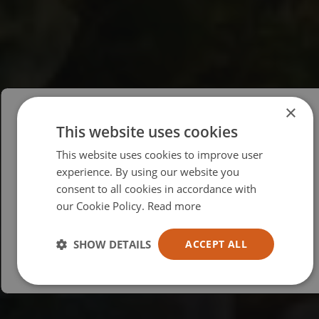
×
This website uses cookies
Please select your region/language
This website uses cookies to improve user
British
experience. By using our website you
consent to all cookies in accordance with
USA
our Cookie Policy.
Read more
Español
Australia
SHOW DETAILS
ACCEPT ALL