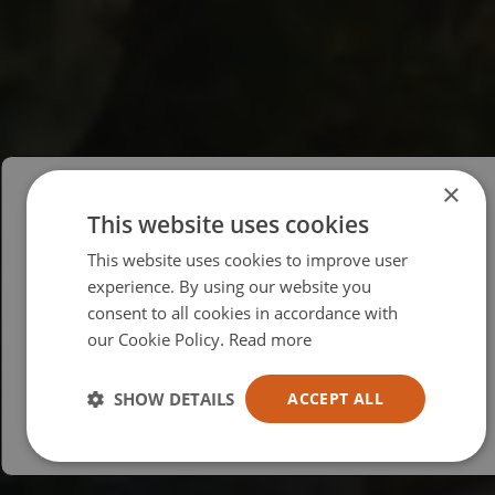
×
This website uses cookies
Please select your region/language
This website uses cookies to improve user
British
experience. By using our website you
consent to all cookies in accordance with
USA
our Cookie Policy.
Read more
Español
Australia
SHOW DETAILS
ACCEPT ALL