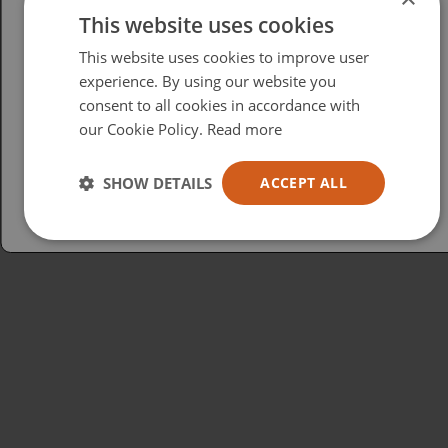
This website uses cookies
Please select your region/language
This website uses cookies to improve user
British
experience. By using our website you
consent to all cookies in accordance with
USA
our Cookie Policy.
Read more
Español
Australia
SHOW DETAILS
ACCEPT ALL