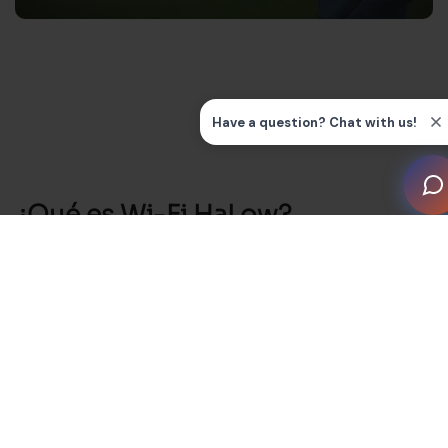
¿Qué es Wi-Fi HaLow?
Wi-Fi HaLow es el último estándar Wi-Fi optimizado
para dispositivos IoT en hogares inteligentes. Cuenta
con un largo alcance de hasta 1 km al aire libre y
puede gestionar miles de nodos por punto de acceso
para una alta densidad de dispositivos.
En particular, funciona bien con dispositivos que
funcionan con baterías gracias a su bajo consumo de