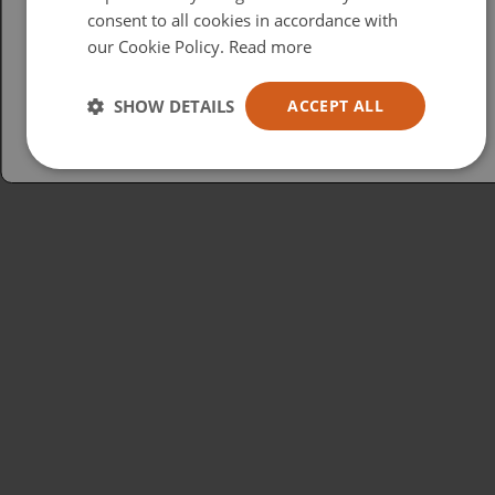
consent to all cookies in accordance with
USA
our Cookie Policy.
Read more
Español
Australia
SHOW DETAILS
ACCEPT ALL