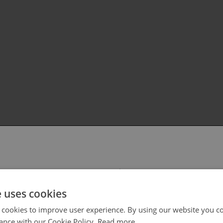
 select your region/language
e uses cookies
 cookies to improve user experience. By using our website you co
ance with our Cookie Policy.
Read more