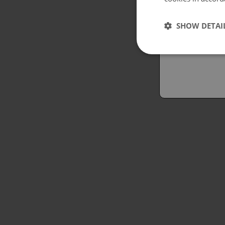
Españo
SHOW DETAI
Austral