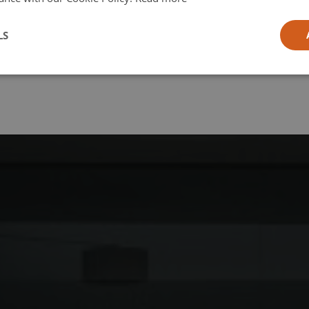
l
LS
ia