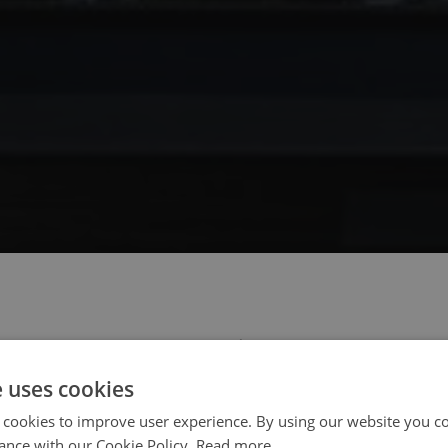
 select your region/language
e uses cookies
 cookies to improve user experience. By using our website you co
ance with our Cookie Policy.
Read more