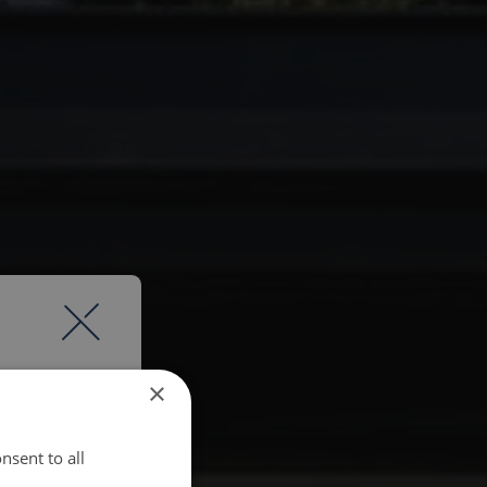
×
nsent to all