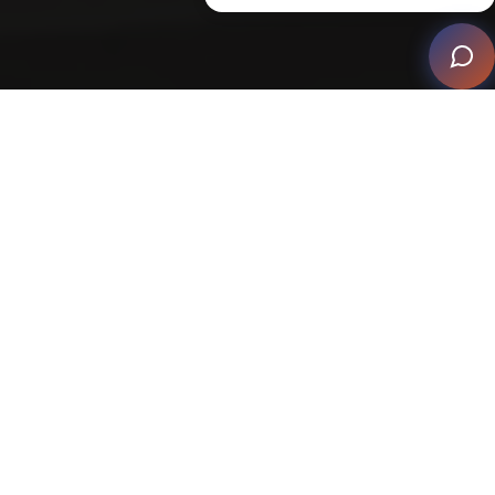
La tecnología de automatización moderna exige
interfaces visualmente atractivas. Un diseño de app
anticuado y poco atractivo puede entorpecer la
experiencia del usuario.
Zenith, desarrollado por Ryelec Automation & Energy,
es un paquete gráfico diseñado para que los
integradores creen proyectos de automatización
personalizados con interfaces fáciles de usar. Creado
inicialmente para Clipsal por los controladores de
automatización C-Bus de Schneider Electric, también
funciona con otras tecnologías como KNX
Logicmachine. El paquete incluye tres opciones -