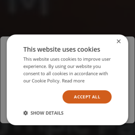
×
This website uses cookies
Please select your region/language
This website uses cookies to improve user
experience. By using our website you
British
consent to all cookies in accordance with
USA
our Cookie Policy.
Read more
Español
ACCEPT ALL
Australia
SHOW DETAILS