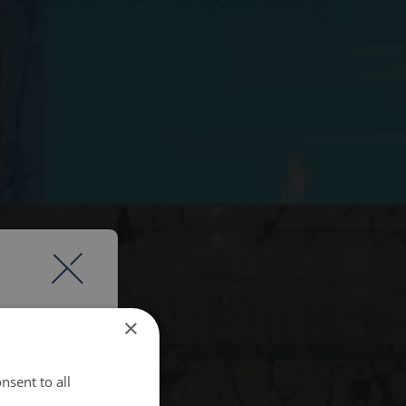
×
nsent to all