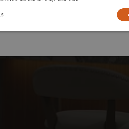
l
LS
ia