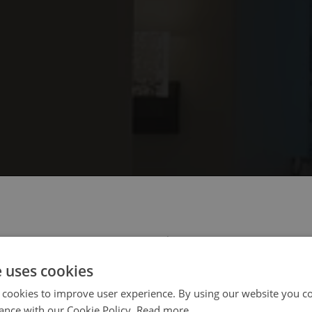
 select your region/language
e uses cookies
 cookies to improve user experience. By using our website you co
ance with our Cookie Policy.
Read more