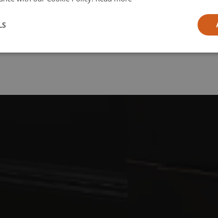
l
LS
ia