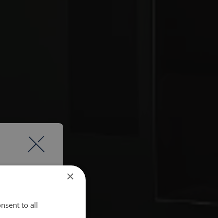
×
nsent to all