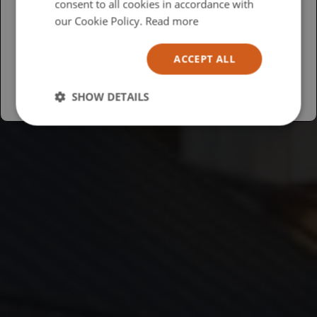
consent to all cookies in accordance with
USA
our Cookie Policy.
Read more
Español
ACCEPT ALL
Australia
SHOW DETAILS