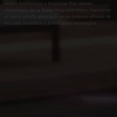
Iredale Architecture y Rockridge Fine Homes,
«Seamless», de La Scala Integrated Media, transforma
un barrio antaño aletargado en un conjunto afinado de
felicidad doméstica y sofisticación tecnológica.