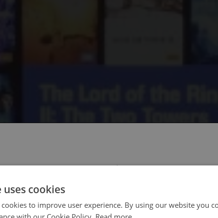
 select your region/language
e uses cookies
 cookies to improve user experience. By using our website you co
ance with our Cookie Policy.
Read more