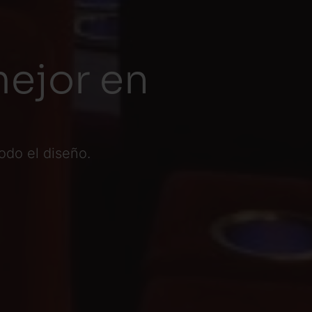
mejor en
odo el diseño.