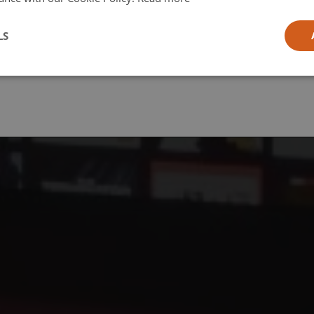
l
LS
ia