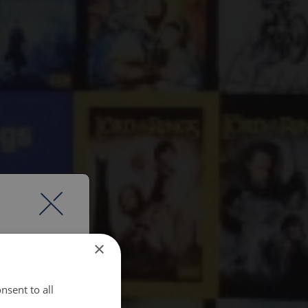
×
nsent to all