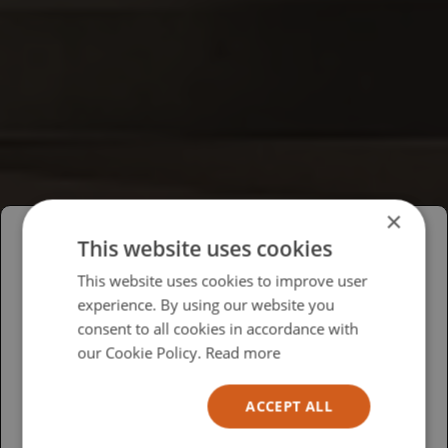
×
This website uses cookies
Please select your region/language
This website uses cookies to improve user
experience. By using our website you
British
consent to all cookies in accordance with
USA
our Cookie Policy.
Read more
Español
ACCEPT ALL
Australia