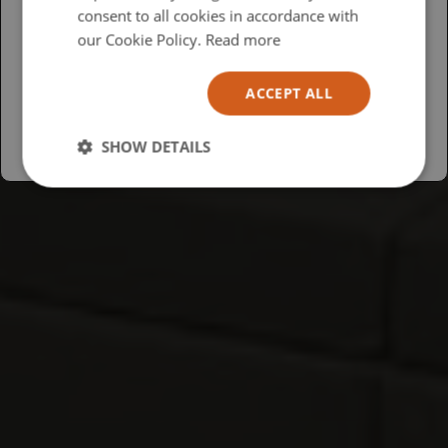
British
consent to all cookies in accordance with
USA
our Cookie Policy.
Read more
Español
ACCEPT ALL
Australia
SHOW DETAILS