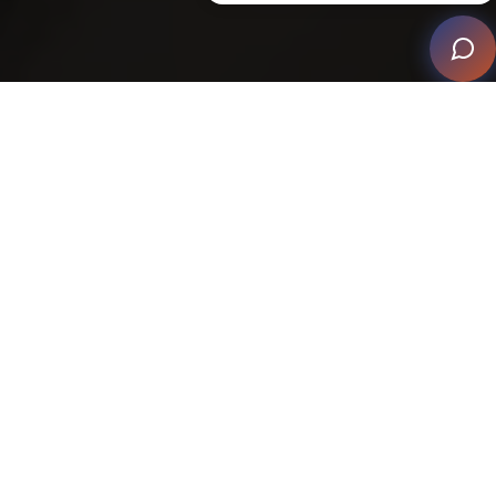
Desde el principio, el proyecto fue un reto formidable.
Los elementos fundamentales de la estructura (suelos
y contrahuellas de hormigón) se habían colocado
prematuramente, sin la precisión que se podría haber
logrado con una planificación integradora previa. Este
primer paso en falso sentó las bases de un complejo
pero, en última instancia, gratificante viaje de
refinamiento arquitectónico y tecnológico.
La experiencia de SmartTouchUSA fue fundamental
para redefinir el espacio. Su colaboración con líderes
del sector como JBL, Officina Acustica, CINEAK y Hill
RESI infundió al proyecto una mezcla de tecnología de