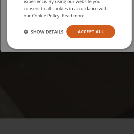
experience. By using our website you
consent to all cookies in accordance with
USA
our Cookie Policy.
Read more
Español
Australia
SHOW DETAILS
ACCEPT ALL