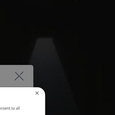
×
nsent to all