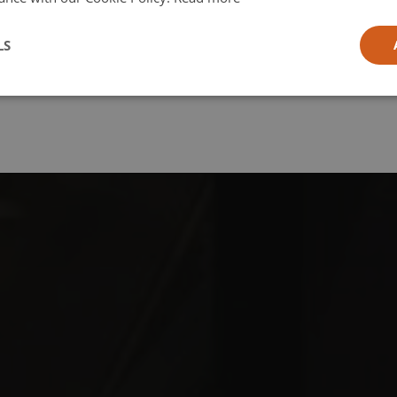
l
LS
ia