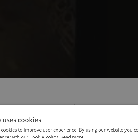
 select your region/language
e uses cookies
 cookies to improve user experience. By using our website you co
ance with our Cookie Policy.
Read more