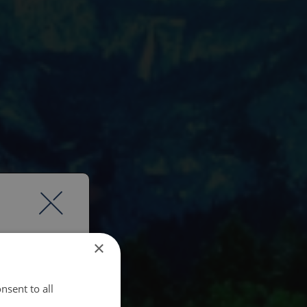
×
nsent to all