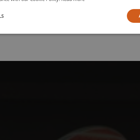
l
LS
ia