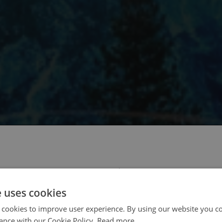
 select your region/language
e uses cookies
 cookies to improve user experience. By using our website you co
ance with our Cookie Policy.
Read more