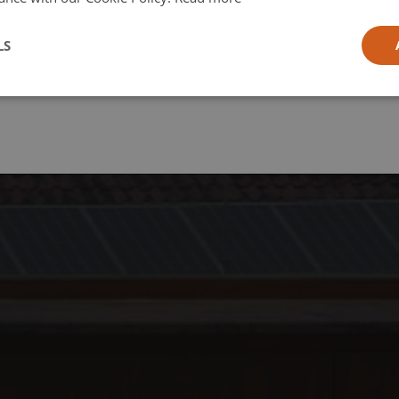
l
LS
ia