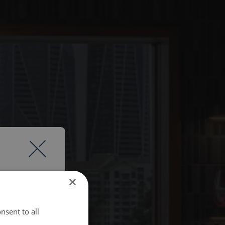
×
nsent to all