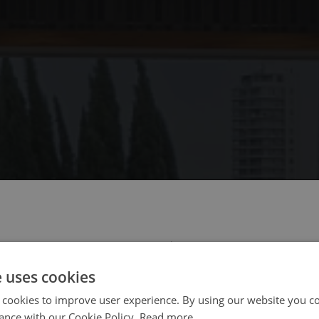
 select your region/language
e uses cookies
 cookies to improve user experience. By using our website you co
ance with our Cookie Policy.
Read more