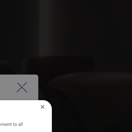
×
nsent to all