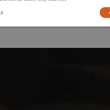
l
LS
ia