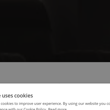
 select your region/language
e uses cookies
 cookies to improve user experience. By using our website you co
ance with our Cookie Policy.
Read more