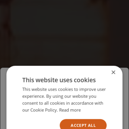
×
This website uses cookies
Please select your region/language
This website uses cookies to improve user
experience. By using our website you
British
consent to all cookies in accordance with
USA
our Cookie Policy.
Read more
Español
ACCEPT ALL
Australia