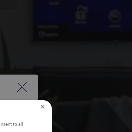
×
nsent to all