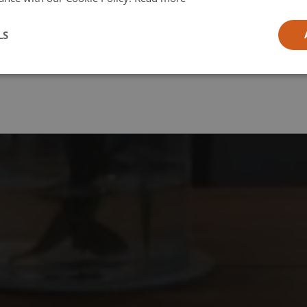
l
LS
ia