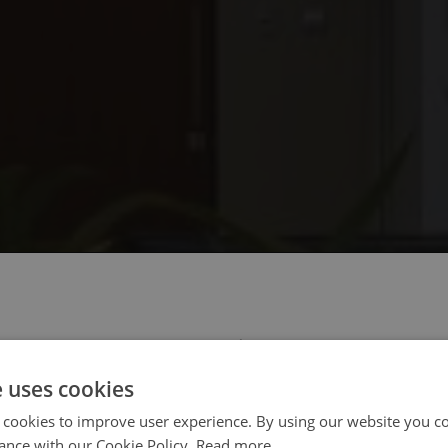
 select your region/language
e uses cookies
 cookies to improve user experience. By using our website you co
ance with our Cookie Policy.
Read more