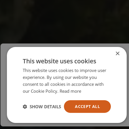
×
This website uses cookies
Please select your region/language
This website uses cookies to improve user
British
experience. By using our website you
consent to all cookies in accordance with
USA
our Cookie Policy.
Read more
Español
Australia
SHOW DETAILS
ACCEPT ALL