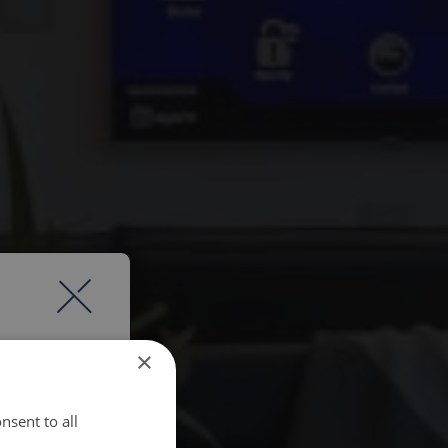
×
nsent to all