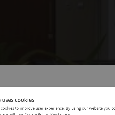
 select your region/language
e uses cookies
 cookies to improve user experience. By using our website you co
ance with our Cookie Policy.
Read more