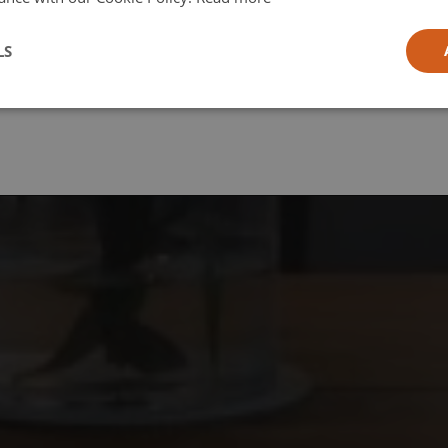
l
LS
ia