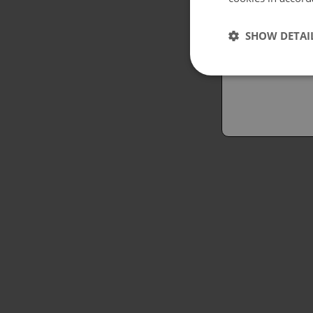
Españo
SHOW DETAI
Austral