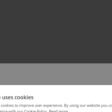
 select your region/language
e uses cookies
 cookies to improve user experience. By using our website you co
ance with our Cookie Policy.
Read more