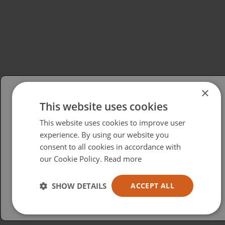
×
This website uses cookies
Please select your region/language
This website uses cookies to improve user
British
experience. By using our website you
consent to all cookies in accordance with
USA
our Cookie Policy.
Read more
Español
Australia
SHOW DETAILS
ACCEPT ALL