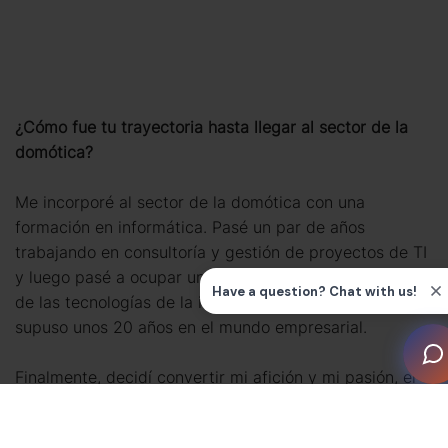
¿Cómo fue tu trayectoria hasta llegar al sector de la
domótica?
Me incorporé al sector de la domótica con una
formación en informática. Pasé un par de años
trabajando en consultoría y gestión de proyectos de TI
y luego pasé a ocupar un puesto directivo en el ámbito
de las tecnologías de la información, lo que, en total,
supuso unos 20 años en el mundo empresarial.
Finalmente, decidí convertir mi afición y mi pasión, el
cine en casa, en mi profesión. Dejé mi carrera
corporativa y empecé a crear Die Zwei – Heimkino