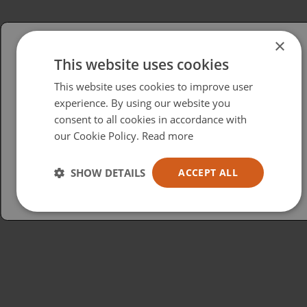
×
This website uses cookies
Please select your region/language
This website uses cookies to improve user
British
experience. By using our website you
consent to all cookies in accordance with
USA
our Cookie Policy.
Read more
Español
Australia
SHOW DETAILS
ACCEPT ALL