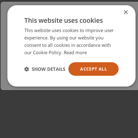
×
This website uses cookies
Please select your region/language
This website uses cookies to improve user
British
experience. By using our website you
consent to all cookies in accordance with
USA
our Cookie Policy.
Read more
Español
Australia
SHOW DETAILS
ACCEPT ALL